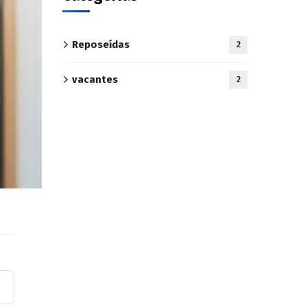
Reposeídas
2
vacantes
2