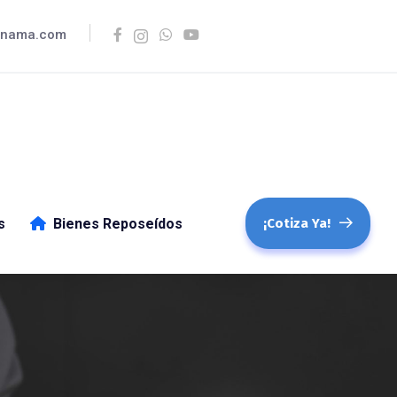
anama.com
s
Bienes Reposeídos
¡Cotiza Ya!