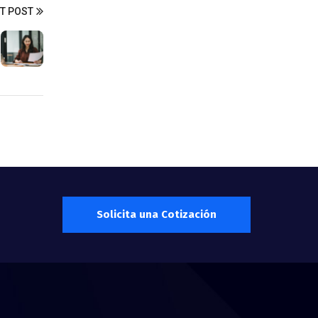
T POST
Solicita una Cotización